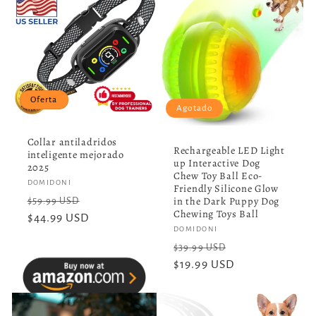
Oferta
Agotado
Collar antiladridos
Rechargeable LED Light
inteligente mejorado
up Interactive Dog
2025
Chew Toy Ball Eco-
Proveedor:
DOMIDONI
Friendly Silicone Glow
Precio
Precio
in the Dark Puppy Dog
$59.99 USD
Chewing Toys Ball
habitual
$44.99 USD
de
Proveedor:
DOMIDONI
oferta
Precio
Precio
$39.99 USD
habitual
$19.99 USD
de
oferta