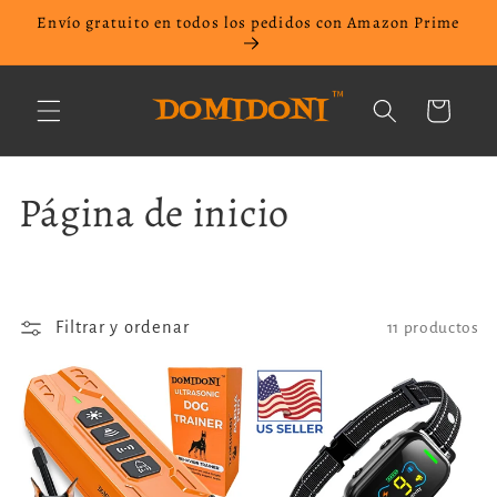
Ir
Envío gratuito en todos los pedidos con Amazon Prime
directamente
al contenido
Carrito
C
Página de inicio
o
l
Filtrar y ordenar
11 productos
e
c
c