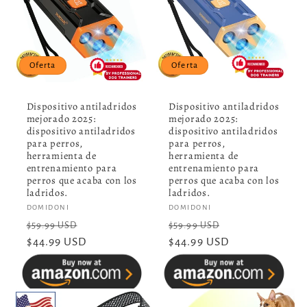
Oferta
Oferta
Dispositivo antiladridos
Dispositivo antiladridos
mejorado 2025:
mejorado 2025:
dispositivo antiladridos
dispositivo antiladridos
para perros,
para perros,
herramienta de
herramienta de
entrenamiento para
entrenamiento para
perros que acaba con los
perros que acaba con los
ladridos.
ladridos.
Proveedor:
DOMIDONI
Proveedor:
DOMIDONI
Precio
Precio
Precio
Precio
$59.99 USD
$59.99 USD
habitual
$44.99 USD
de
habitual
$44.99 USD
de
oferta
oferta