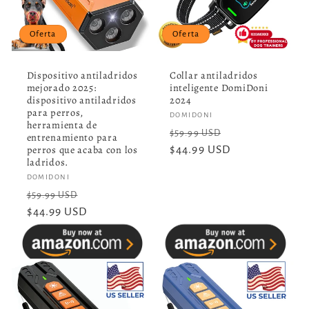
i
ó
Oferta
Oferta
n
Dispositivo antiladridos
Collar antiladridos
mejorado 2025:
inteligente DomiDoni
:
dispositivo antiladridos
2024
para perros,
Proveedor:
DOMIDONI
herramienta de
Precio
Precio
$59.99 USD
entrenamiento para
perros que acaba con los
habitual
$44.99 USD
de
ladridos.
oferta
Proveedor:
DOMIDONI
Precio
Precio
$59.99 USD
habitual
$44.99 USD
de
oferta