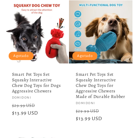
Agotado
Agotado
Smart Pet Toys Set
Smart Pet Toys Set
Squeaky Interactive
Squeaky Interactive
Chew Dog Toys for Dogs
Chew Dog Toys for
Aggressive Chewers
Aggressive Chewers
Made of Durable Rubber
Proveedor:
DOMIDONI
Proveedor:
DOMIDONI
Precio
Precio
$29.99 USD
Precio
Precio
$29.99 USD
habitual
$13.99 USD
de
habitual
$13.99 USD
de
oferta
oferta