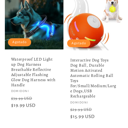
Agotado
Agotado
Waterproof LED Light
Interactive Dog Toys
up Dog Harness
Dog Ball, Durable
Breathable Reflective
Motion Activated
Adjustable Flashing
Automatic Rolling Ball
Glow Dog Harness with
Toys
Handle
For/Small/Medium/Larg
e Dogs,USB
Proveedor:
DOMIDONI
Rechargeable
Precio
Precio
$39.99 USD
Proveedor:
DOMIDONI
habitual
$19.99 USD
de
Precio
Precio
$29.99 USD
oferta
habitual
$15.99 USD
de
oferta