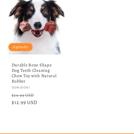
Agotado
Durable Bone Shape
Dog Teeth Cleaning
Chew Toy with Natural
Rubber
Proveedor:
DOMIDONI
Precio
Precio
$29.99 USD
habitual
$12.99 USD
de
oferta